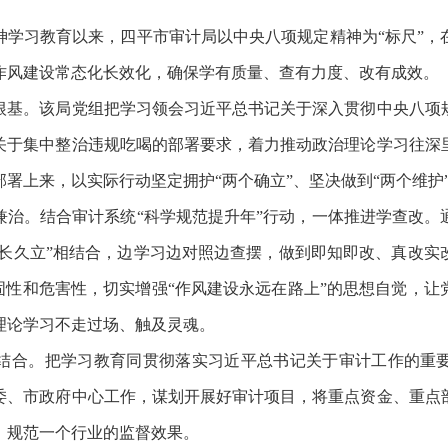
习教育以来，四平市审计局以中央八项规定精神为“标尺”，
作风建设常态化长效化，确保学有质量、查有力度、改有成效。
。该局党组把学习领会习近平总书记关于深入贯彻中央八项
关于集中整治违规吃喝的部署要求，着力推动政治理论学习往深
署上来，以实际行动坚定拥护“两个确立”、坚决做到“两个维护
。结合审计系统“科学规范提升年”行动，一体推进学查改。
“长久立”相结合，边学习边对照边查摆，做到即知即改、真改
固性和危害性，切实增强“作风建设永远在路上”的思想自觉，
理论学习不走过场、触及灵魂。
合。把学习教育同贯彻落实习近平总书记关于审计工作的重要
委、市政府中心工作，谋划开展好审计项目，将重点资金、重点
，规范一个行业的监督效果。